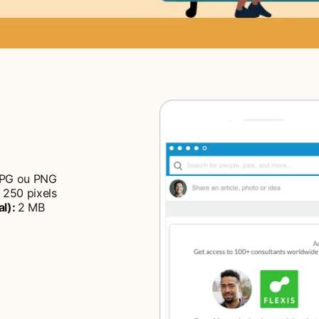
PG ou PNG
 250 pixels
al):
2 MB