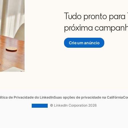
Tudo pronto para 
próxima campan
Crie um anúncio
opens in a new tab
ens in a new tab
opens in a new tab
ope
lítica de Privacidade do LinkedIn
Suas opções de privacidade na Califórnia
Co
© LinkedIn Corporation 2026