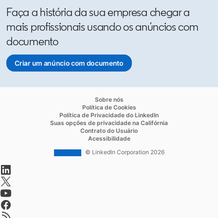
Faça a história da sua empresa chegar a
mais profissionais usando os anúncios com
documento
Criar um anúncio com documento
opens in a new tab
opens in a new tab
Sobre nós
opens in a new tab
Política de Cookies
opens in a new tab
Política de Privacidade do LinkedIn
opens in a new ta
Suas opções de privacidade na Califórnia
opens in a new tab
Contrato do Usuário
opens in a new tab
Acessibilidade
© LinkedIn Corporation 2026
opens in a new tab
opens in a new tab
opens in a new tab
opens in a new tab
opens in a new tab