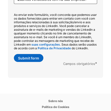
Ao enviar este formulário, você concorda que podemos usar
os dados fornecidos para entrar em contato com você com
informações relacionadas à sua solicitação/envio e aos
produtos e serviços do LinkedIn. Você pode cancelar a
assinatura de e-mails de marketing e vendas do LinkedIn a
qualquer momento clicando no link de cancelamento de
assinatura no e-mail. Se você é um membro do LinkedIn,
pode controlar as mensagens de marketing que recebe do
LinkedIn em
suas configurações
opens in a new tab
. Seus dados serão usados
de acordo com a
Política de Privacidade
opens in a new tab
do LinkedIn.
Submit form
*
Campos obrigatórios
opens in a new tab
Sobre nós
opens in a new tab
Política de Cookies