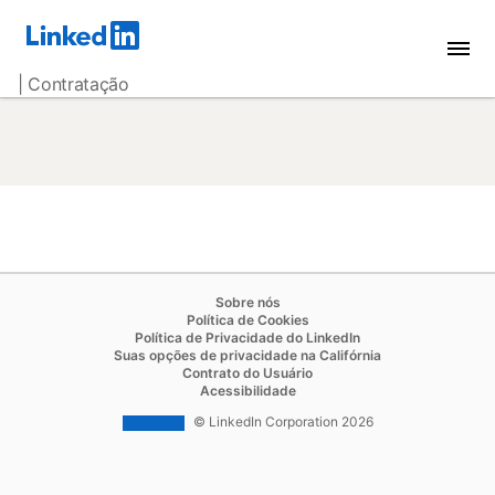
| Contratação
opens in a new tab
Sobre nós
opens in a new tab
Política de Cookies
opens in a new tab
Política de Privacidade do LinkedIn
opens in a new ta
Suas opções de privacidade na Califórnia
opens in a new tab
Contrato do Usuário
opens in a new tab
Acessibilidade
© LinkedIn Corporation 2026