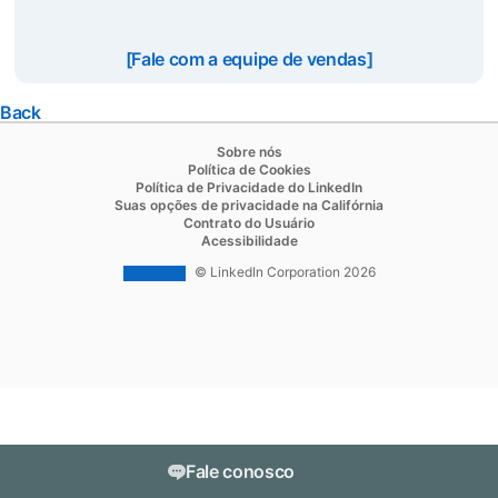
[Fale com a equipe de vendas]
Back
opens in a new tab
Sobre nós
opens in a new tab
Política de Cookies
opens in a new tab
Política de Privacidade do LinkedIn
opens in a new ta
Suas opções de privacidade na Califórnia
opens in a new tab
Contrato do Usuário
opens in a new tab
Acessibilidade
© LinkedIn Corporation 2026
Fale conosco