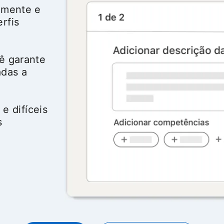
amente e
rfis
ê garante
das a
 e difíceis
s