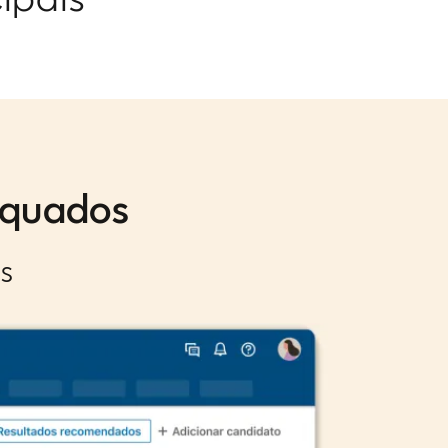
equados
s