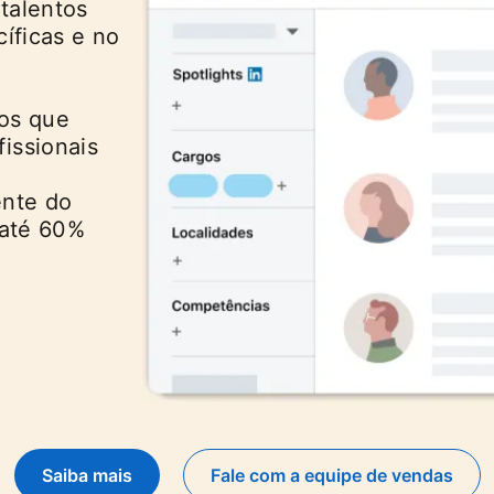
talentos
íficas e no
os que
issionais
ente do
 até 60%
Saiba mais
Fale com a equipe de vendas