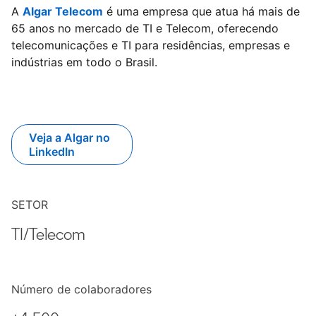
A
Algar Telecom
opens in a new tab
é uma empresa que atua há mais de
65 anos no mercado de TI e Telecom, oferecendo
telecomunicações e TI para residências, empresas e
indústrias em todo o Brasil.
Veja a Algar no
opens in a new tab
LinkedIn
SETOR
TI/Telecom
Número de colaboradores