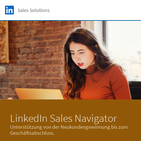
Skip to main content
LinkedIn Logo
Sales Solutions
C
LinkedIn Sales Navigator
Unterstützung von der Neukundengewinnung bis zum
Geschäftsabschluss.