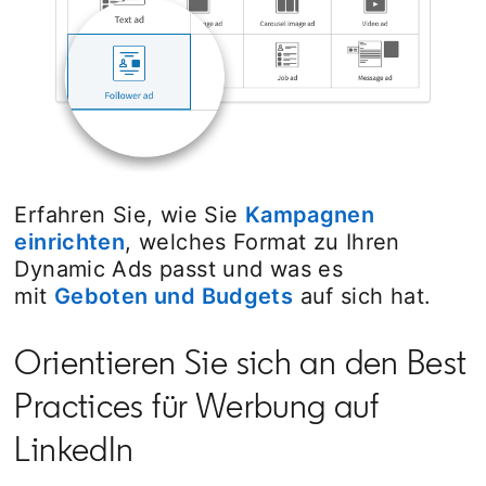
Erfahren Sie, wie Sie
Kampagnen
einrichten
opens in a new tab
, welches Format zu Ihren
Dynamic Ads passt und was es
mit
Geboten und Budgets
opens in a new ta
auf sich hat.
Orientieren Sie sich an den Best
Practices für Werbung auf
LinkedIn