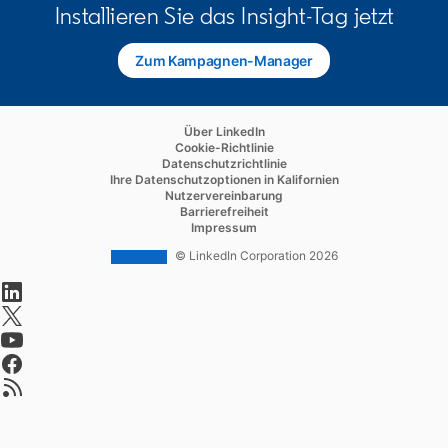
Installieren Sie das Insight-Tag jetzt
Zum Kampagnen-Manager
opens in a new tab
opens in a new tab
Über LinkedIn
opens in a new tab
Cookie-Richtlinie
opens in a new tab
Datenschutzrichtlinie
opens in a new tab
Ihre Datenschutzoptionen in Kalifornien
opens in a new tab
Nutzervereinbarung
opens in a new tab
Barrierefreiheit
opens in a new tab
Impressum
© LinkedIn Corporation 2026
opens in a new tab
opens in a new tab
opens in a new tab
opens in a new tab
opens in a new tab