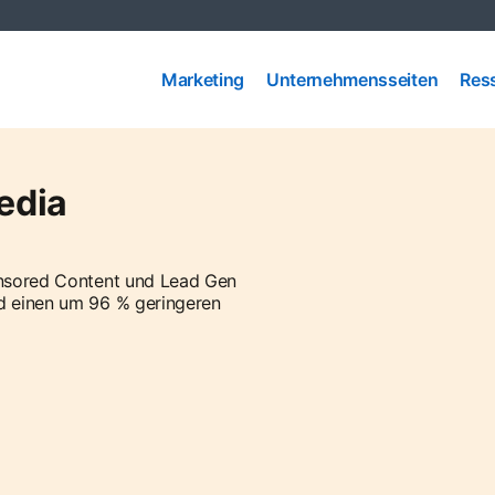
Marketing
Unternehmensseiten
Res
Marketing
Unternehmensseiten
Res
edia
ponsored Content und Lead Gen
nd einen um 96 % geringeren