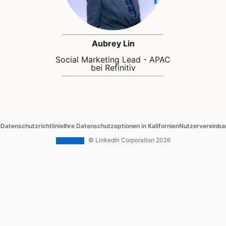
Aubrey Lin
Social Marketing Lead - APAC
bei Refinitiv
ab
opens in a new tab
opens in a new tab
opens in a new 
e
Datenschutzrichtlinie
Ihre Datenschutzoptionen in Kalifornien
Nutzervereinba
© LinkedIn Corporation 2026