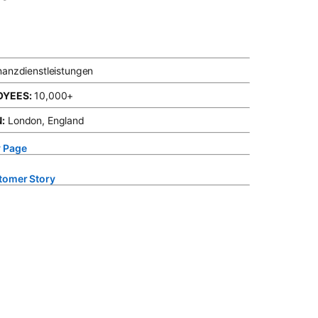
nanzdienstleistungen
OYEES:
10,000+
:
London, England
 Page
opens in a new tab
tomer Story
opens in a new tab