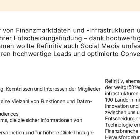
ter von Finanzmarktdaten und -infrastrukturen
i ihrer Entscheidungsfindung – dank hochwert
en wollte Refinitiv auch Social Media umfas
aren hochwertige Leads und optimierte Conve
Refinitiv, ehem
der weltgrößte
, Kenntnissen und Interessen der Mitglieder
infrastrukturen
190 Ländern mit
 eine Vielzahl von Funktionen und Daten-
Innovation und
zwischen uns u
udiences
Entscheidungen
s, die zielsicher Informationen von
Technologie er
Finanzbranche 
rvorheben und für höhere Click-Through-
Herausforderun