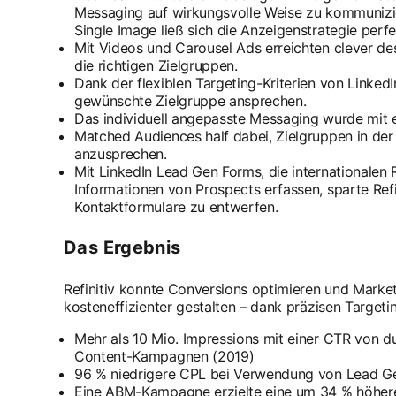
Messaging auf wirkungsvolle Weise zu kommunizi
Single Image ließ sich die Anzeigenstrategie perfe
Mit Videos und Carousel Ads erreichten clever des
die richtigen Zielgruppen.
Dank der flexiblen Targeting-Kriterien von LinkedI
gewünschte Zielgruppe ansprechen.
Das individuell angepasste Messaging wurde mit
Matched Audiences half dabei, Zielgruppen in der
anzusprechen.
Mit LinkedIn Lead Gen Forms, die internationalen R
Informationen von Prospects erfassen, sparte Refi
Kontaktformulare zu entwerfen.
Das Ergebnis
Refinitiv konnte Conversions optimieren und Mar
kosteneffizienter gestalten – dank präzisen Target
Mehr als 10 Mio. Impressions mit einer CTR von d
Content-Kampagnen (2019)
96 % niedrigere CPL bei Verwendung von Lead G
Eine ABM-Kampagne erzielte eine um 34 % höhere