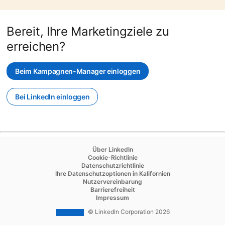
Bereit, Ihre Marketingziele zu
erreichen?
Beim Kampagnen-Manager einloggen
opens in a new tab
Bei LinkedIn einloggen
opens in a new tab
opens in a new tab
Über LinkedIn
opens in a new tab
Cookie-Richtlinie
opens in a new tab
Datenschutzrichtlinie
opens in a new tab
Ihre Datenschutzoptionen in Kalifornien
opens in a new tab
Nutzervereinbarung
opens in a new tab
Barrierefreiheit
opens in a new tab
Impressum
© LinkedIn Corporation 2026
opens in a new tab