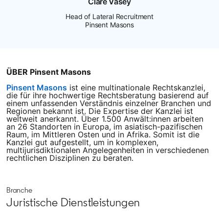
Clare Vasey
Head of Lateral Recruitment
Pinsent Masons
ÜBER Pinsent Masons
Pinsent Masons
opens in a new tab
ist eine multinationale Rechtskanzlei,
die für ihre hochwertige Rechtsberatung basierend auf
einem unfassenden Verständnis einzelner Branchen und
Regionen bekannt ist. Die Expertise der Kanzlei ist
weltweit anerkannt. Über 1.500 Anwält:innen arbeiten
an 26 Standorten in Europa, im asiatisch-pazifischen
Raum, im Mittleren Osten und in Afrika. Somit ist die
Kanzlei gut aufgestellt, um in komplexen,
multijurisdiktionalen Angelegenheiten in verschiedenen
rechtlichen Disziplinen zu beraten.
Branche
Juristische Dienstleistungen