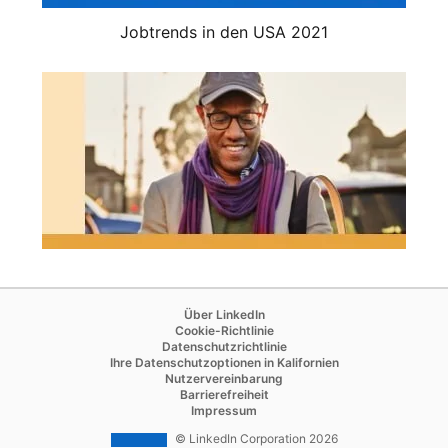
Jobtrends in den USA 2021
opens in a new tab
Über LinkedIn
opens in a new tab
Cookie-Richtlinie
opens in a new tab
Datenschutzrichtlinie
opens in a new tab
Ihre Datenschutzoptionen in Kalifornien
opens in a new tab
Nutzervereinbarung
opens in a new tab
Barrierefreiheit
Impressum
© LinkedIn Corporation 2026