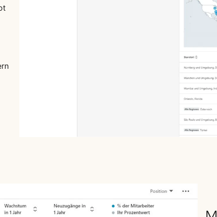
ot
ern
M