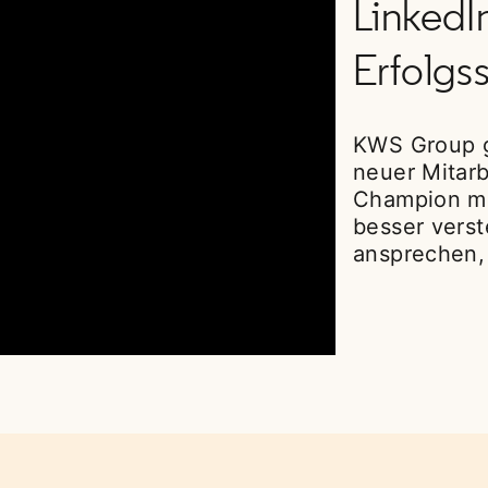
LinkedIn
Erfolgs
KWS Group g
neuer Mitarb
Champion mö
besser verst
ansprechen,