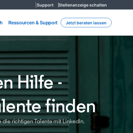
|
Support
Stellenanzeige schalten
Ressourcen
h
ch
Ressourcen & Support
Jetzt beraten lassen
& Support
 Hilfe -
ente finden
die richtigen Talente mit LinkedIn.