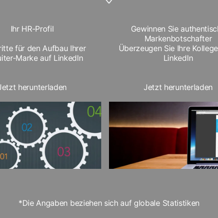
Ihr HR-Profil
Gewinnen Sie authentisc
Markenbotschafter
itte für den Aufbau Ihrer
Überzeugen Sie Ihre Kolleg
iter-Marke auf LinkedIn
LinkedIn
Jetzt herunterladen
Jetzt herunterladen
*Die Angaben beziehen sich auf globale Statistiken