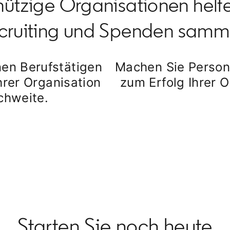
ützige Organisationen helf
cruiting und Spenden samm
onen Berufstätigen
Machen Sie Persone
hrer Organisation
zum Erfolg Ihrer 
chweite.
Starten Sie noch heute