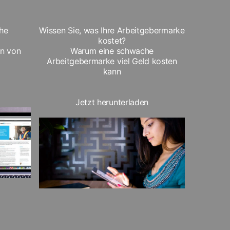
he
Wissen Sie, was Ihre Arbeitgebermarke
kostet?
en von
Warum eine schwache
Arbeitgebermarke viel Geld kosten
kann
Jetzt herunterladen