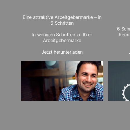
Eine attraktive Arbeitgebermarke – in
5 Schritten
6 Schr
In wenigen Schritten zu Ihrer
Recru
Arbeitgebermarke
Jetzt herunterladen