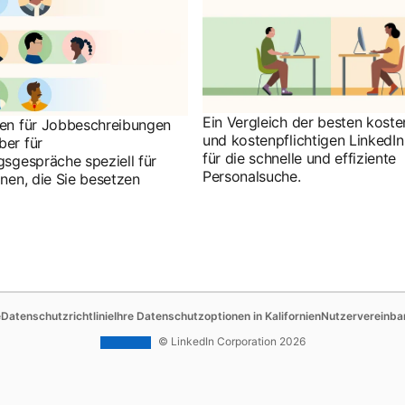
Ein Vergleich der besten koste
gen für Jobbeschreibungen
und kostenpflichtigen LinkedIn
ber für
für die schnelle und effiziente
gsgespräche speziell für
Personalsuche.
onen, die Sie besetzen
ab
opens in a new tab
opens in a new tab
opens in a new 
e
Datenschutzrichtlinie
Ihre Datenschutzoptionen in Kalifornien
Nutzervereinba
© LinkedIn Corporation 2026