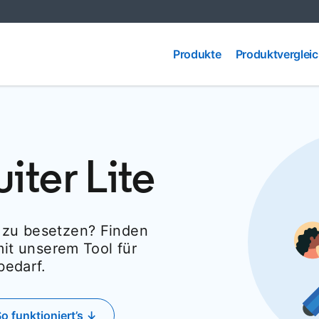
Produkte
Produktvergleic
Produkte
Produktverglei
iter Lite
n zu besetzen? Finden
it unserem Tool für
bedarf.
o funktioniert’s ↓