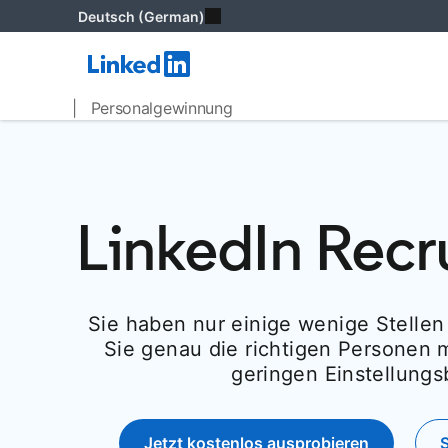
Deutsch (German)
| Personalgewinnung
LinkedIn Recru
Sie haben nur einige wenige Stelle
Sie genau die richtigen Personen m
geringen Einstellungs
Jetzt kostenlos ausprobieren
opens in a new tab
S