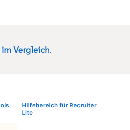
 im Vergleich
.
ools
Hilfebereich für Recruiter
Lite
opens in a new tab