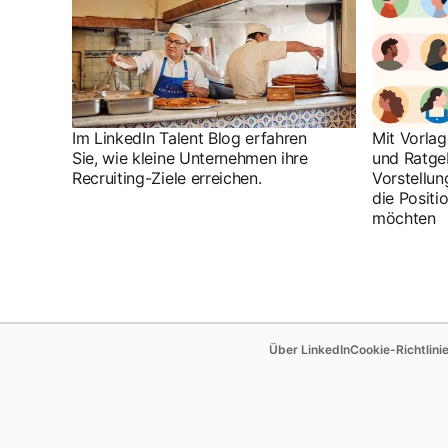
Mit Vorla
Im LinkedIn Talent Blog erfahren
und Ratge
Sie, wie kleine Unternehmen ihre
Vorstellun
Recruiting-Ziele erreichen.
die Positi
möchten
opens in a new t
Über LinkedIn
Cookie-Richtlini