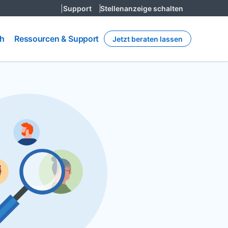
|
Support
Stellenanzeige schalten
Ressourcen
h
ch
Ressourcen & Support
Jetzt beraten lassen
& Support