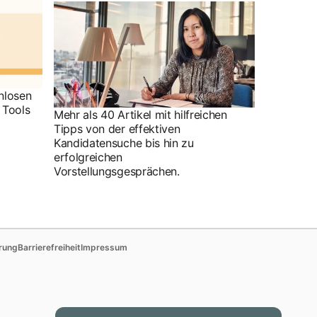
nlosen
 Tools
Mehr als 40 Artikel mit hilfreichen
Tipps von der effektiven
Kandidatensuche bis hin zu
erfolgreichen
Vorstellungsgesprächen.
tab
opens in a new tab
opens in a new tab
rung
Barrierefreiheit
Impressum