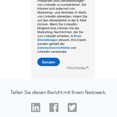
Produkten und Dienstleistungen
von LinkedIn zu kontaktieren. Sie
können sich jederzeit von
Marketing- und Vertriebs-E-Mails
von LinkedIn abmelden, indem Sie
auf den Abmeldelink in der E-Mail
klicken. Wenn Sie LinkedIn-
Mitglied sind, können Sie die
Marketing-Nachrichten, die Sie
von LinkedIn erhalten, in
Ihren
Einstellungen
opens in a new tab
steuern. Ihre Daten
werden gemäß der
Datenschutzrichtlinie
opens in a new tab
von
LinkedIn verwendet.
Senden
*
Pflichtfelder
Teilen Sie diesen Bericht mit Ihrem Netzwerk.
opens in a new tab
opens in a new tab
opens in a new tab