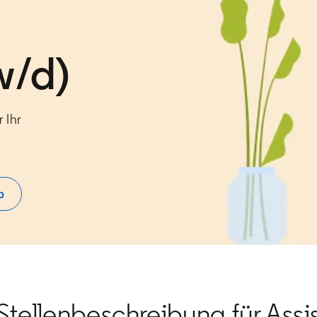
w/d)
 Ihr
b
in a new tab
 Stellenbeschreibung für Ass