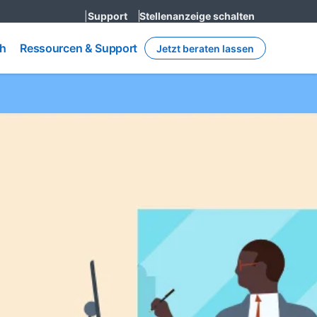
|
Support
Stellenanzeige schalten
Ressourcen
h
ch
Ressourcen & Support
Jetzt beraten lassen
& Support