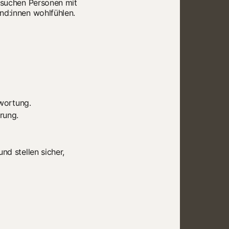
r suchen Personen mit
nd:innen wohlfühlen.
twortung.
rung.
nd stellen sicher,