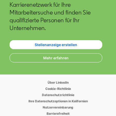
Karrierenetzwerk für Ihre
Mitarbeitersuche und finden Sie
qualifizierte Personen für Ihr
Unternehmen.
Stellenanzeige erstellen
opens in a new tab
Mehr erfahren
opens in a new tab
Über LinkedIn
opens in a new tab
Cookie-Richtlinie
opens in a new tab
Datenschutzrichtlinie
opens in a new tab
Ihre Datenschutzoptionen in Kalifornien
opens in a new tab
Nutzervereinbarung
opens in a new tab
Barrierefreiheit