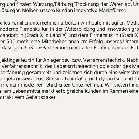
ng und finalen Würzung/Färbung/Trocknung der Waren ab. Un
 Lösungen bleiben unsere Kunden innovative Marktführer.
onelles Familienunternehmen arbeiten wir heute mit agilen Met
 moderne Firmenkultur, in der Weiterbildung und Innovation g
andort in (Stadt X in Land X) und dem Firmensitz in (Stadt X
er 500 motivierte Mitarbeiter:innen am Erfolg unseres Unter
rlässigen Service-Partner:innen auf allen Kontinenten der Erde
ojektingenieur:in für Anlagenbau bzw. Verfahrenstechnik. Nac
r Verfahrenstechnik, der Lebensmitteltechnologie oder des 
ufserfahrung gesammelt und zeichnen sich durch eine wirtschaf
angehensweise aus. Sie sind teamfähig und dynamisch und fr
n einem modernen, etablierten Unternehmen. Wir bieten Ihne
tige, am Lebensmittelmarkt erfolgreiche Kunden im Rahmen eine
attraktivem Gehaltspaket.