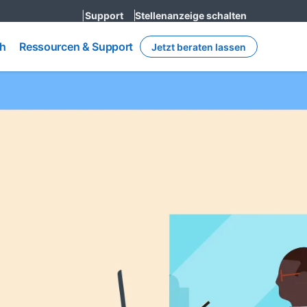
|
Support
Stellenanzeige schalten
Ressourcen
h
ch
Ressourcen & Support
Jetzt beraten lassen
& Support