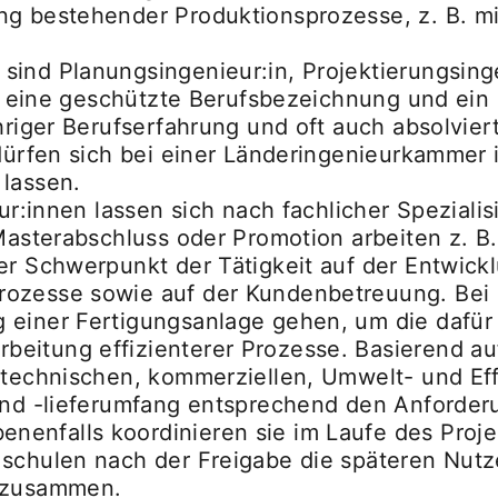
g bestehender Produktionsprozesse, z. B. mit
ind Planungsingenieur:in, Projektierungsinge
st eine geschützte Berufsbezeichnung und ein 
hriger Berufserfahrung und oft auch absolvier
dürfen sich bei einer Länderingenieurkammer i
 lassen.
eur:innen lassen sich nach fachlicher Speziali
 Masterabschluss oder Promotion arbeiten z. B
der Schwerpunkt der Tätigkeit auf der Entwi
rozesse sowie auf der Kundenbetreuung. Bei 
 einer Fertigungsanlage gehen, um die dafür
beitung effizienterer Prozesse. Basierend a
r technischen, kommerziellen, Umwelt- und Ef
e und -lieferumfang entsprechend den Anford
enfalls koordinieren sie im Laufe des Proje
schulen nach der Freigabe die späteren Nutze
b zusammen.