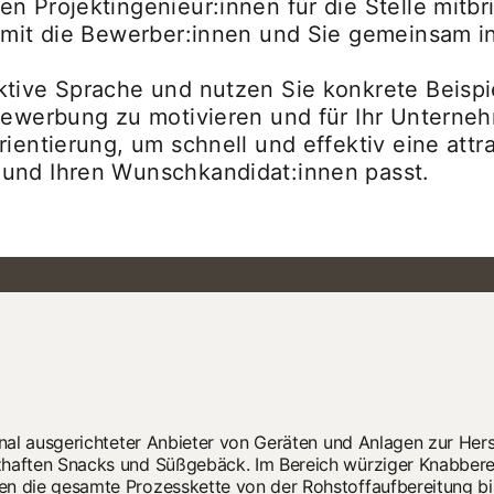
n Projektingenieur:innen für die Stelle mitb
damit die Bewerber:innen und Sie gemeinsam 
ktive Sprache und nutzen Sie konkrete Beispi
 Bewerbung zu motivieren und für Ihr Untern
rientierung, um schnell und effektiv eine att
 und Ihren Wunschkandidat:innen passt.
ional ausgerichteter Anbieter von Geräten und Anlagen zur Her
zhaften Snacks und Süßgebäck. Im Bereich würziger Knabberei
n die gesamte Prozesskette von der Rohstoffaufbereitung bis