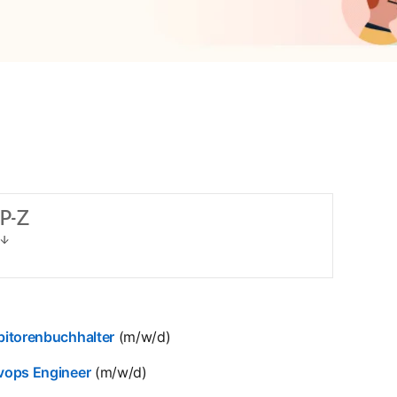
P-Z
bitorenbuchhalter
(m/w/d)
vops Engineer
(m/w/d)