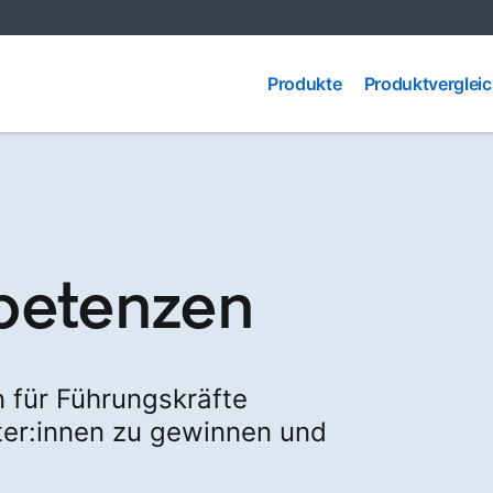
Produkte
Produktvergleic
Produkte
Produktverglei
petenzen
n für Führungskräfte
iter:innen zu gewinnen und