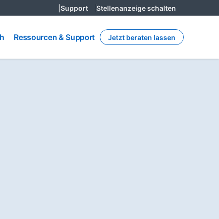
|
Support
Stellenanzeige schalten
Ressourcen
h
ch
Ressourcen & Support
Jetzt beraten lassen
& Support