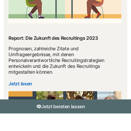
Report: Die Zukunft des Recruitings 2023
Prognosen, zahlreiche Zitate und
Umfrageergebnisse, mit denen
Personalverantwortliche Recruitingstrategien
entwickeln und die Zukunft des Recruitings
mitgestalten können.
Jetzt lesen
Jetzt beraten lassen
Interesse an LinkedIn Talent Solutions? Wir helfen
Ihnen gerne weiter.
dism