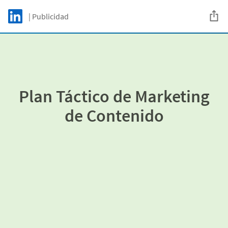
Skip to main content
LinkedIn Logo
| Publicidad
C
Plan Táctico de Marketing
de Contenido