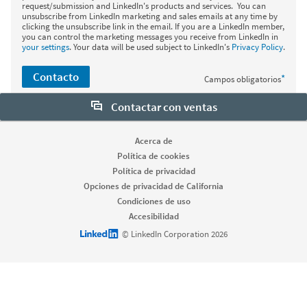
request/submission and LinkedIn's products and services. You can
unsubscribe from LinkedIn marketing and sales emails at any time by
clicking the unsubscribe link in the email. If you are a LinkedIn member,
you can control the marketing messages you receive from LinkedIn in
your settings
. Your data will be used subject to LinkedIn's
Privacy Policy
.
Contacto
*
Campos obligatorios
Contactar con ventas
Acerca de
Política de cookies
Política de privacidad
Opciones de privacidad de California
Condiciones de uso
Accesibilidad
LinkedIn logo
© LinkedIn Corporation 2026
dism