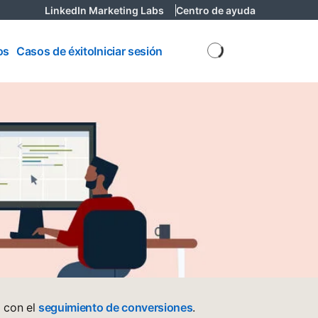
LinkedIn Marketing Labs
opens in a new tab
Centro de ayuda
opens in a n
os
os
Casos de éxito
Iniciar sesión
g con el
seguimiento de conversiones
.