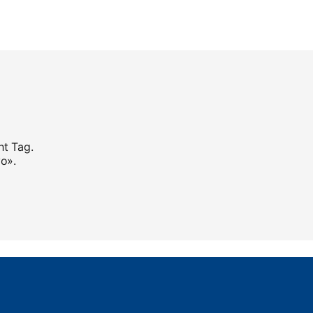
ht Tag.
vo».