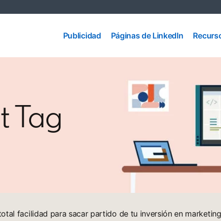
Páginas
Publicidad
de
Recurs
Publicidad
Páginas de LinkedIn
Recurs
LinkedIn
ht Tag
tal facilidad para sacar partido de tu inversión en marketin