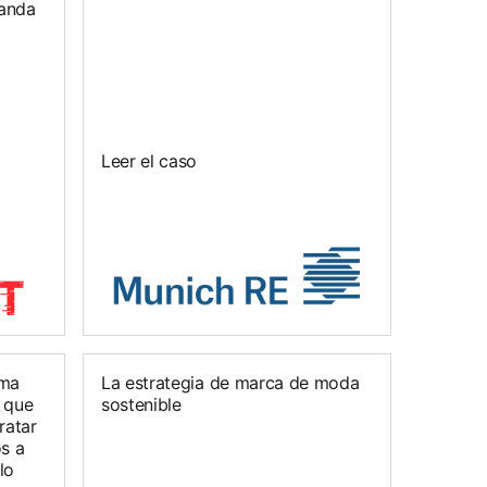
anda
Leer el caso
rma
La estrategia de marca de moda
 que
sostenible
ratar
s a
lo