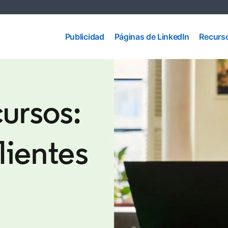
Páginas
Publicidad
de
Recurs
Publicidad
Páginas de LinkedIn
Recurs
LinkedIn
ursos:
lientes