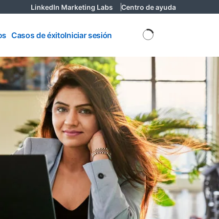
LinkedIn Marketing Labs
opens in a new tab
Centro de ayuda
opens in a n
os
os
Casos de éxito
Iniciar sesión