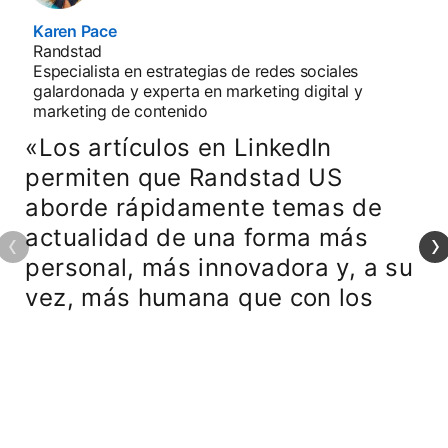
Karen Pace
opens in a new tab
Randstad
Especialista en estrategias de redes sociales
galardonada y experta en marketing digital y
marketing de contenido
«Los artículos en LinkedIn
permiten que Randstad US
aborde rápidamente temas de
actualidad de una forma más
personal, más innovadora y, a su
vez, más humana que con los
artículos tradicionales en nuestro
sitio.»
dis
Leer el caso de éxito