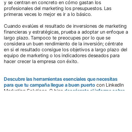
y se centran en concreto en cómo gastan los
profesionales del marketing los presupuestos. Las
primeras veces lo mejor es ir a lo básico.
Cuando evalúes el resultado de inversiones de marketing
financieras y estratégicas, prueba a adoptar un enfoque a
largo plazo. Tampoco te preocupes por lo que se
considera un buen rendimiento de la inversión; céntrate
en si el resultado consigue los objetivos a largo plazo del
equipo de marketing o los indicadores deseados para
hacer crecer la empresa con éxito.
Descubre las herramientas esenciales que necesitas
para que tu campaña llegue a buen puerto
con LinkedIn
Marketing Solutions. O bien
descárgate el informe sobre
el rendimiento de la inversión de LinkedIn
si necesitas
ayuda para planificar tu estrategia a largo plazo con
dism
buenos resultados.