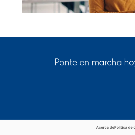
Ponte en marcha hoy
opens in a 
Acerca de
Política de 