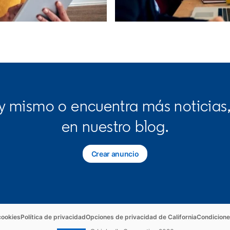
 mismo o encuentra más noticias,
en nuestro blog.
Crear anuncio
new tab
opens in a new tab
opens in a new tab
opens in a
cookies
Política de privacidad
Opciones de privacidad de California
Condicione