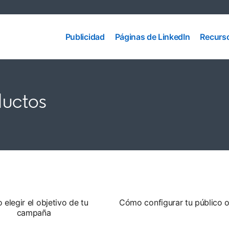
Páginas
Publicidad
de
Recurs
Publicidad
Páginas de LinkedIn
Recurs
LinkedIn
ductos
elegir el objetivo de tu
Cómo configurar tu público o
campaña