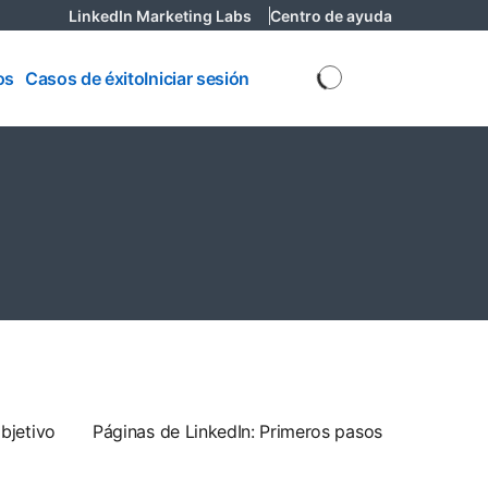
LinkedIn Marketing Labs
opens in a new tab
Centro de ayuda
opens in a n
os
os
Casos de éxito
Iniciar sesión
bjetivo
Páginas de LinkedIn: Primeros pasos