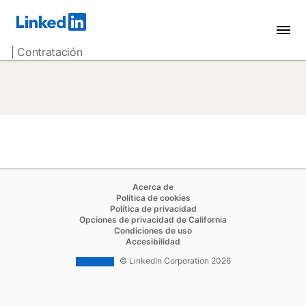
| Contratación
opens in a new tab
Acerca de
opens in a new tab
Política de cookies
opens in a new tab
Política de privacidad
opens in a new tab
Opciones de privacidad de California
opens in a new tab
Condiciones de uso
opens in a new tab
Accesibilidad
© LinkedIn Corporation 2026