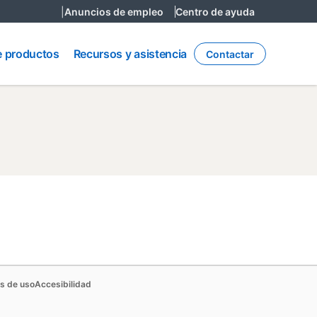
|
Anuncios de empleo
Centro de ayuda
Recursos
y
e productos
Recursos y asistencia
Contactar
asistencia
 new tab
opens in a new tab
opens in a new tab
s de uso
Accesibilidad