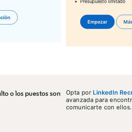
Presupuesto limitado
ación
Empezar
opens in a new
Más
lto o los puestos son
Opta por
LinkedIn Rec
avanzada para encontr
comunicarte con ellos.