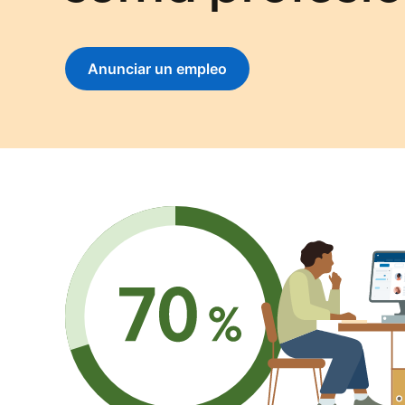
Anunciar un empleo
opens in a new tab