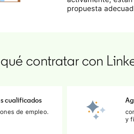
propuesta adecuad
 qué contratar con Link
s cualificados
Ag
blones de empleo.
co
y f