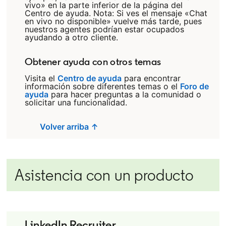
vivo» en la parte inferior de la página del
Centro de ayuda. Nota: Si ves el mensaje «Chat
en vivo no disponible» vuelve más tarde, pues
nuestros agentes podrían estar ocupados
ayudando a otro cliente.
Obtener ayuda con otros temas
Visita el
Centro de ayuda
opens in a new tab
para encontrar
información sobre diferentes temas o el
Foro de
ayuda
opens in a new tab
para hacer preguntas a la comunidad o
solicitar una funcionalidad.
Volver arriba ↑
Asistencia con un producto
LinkedIn Recruiter