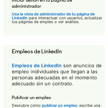
Iniciar sesión en tu página de
administrador
Usa la vista de administrador de tu página de
LinkedIn
opens in a new tab
para interactuar con usuarios, actualizar
tus páginas de empleo o ver análisis.
Empleos de LinkedIn
Empleos de LinkedIn
son anuncios de
empleo individuales que llegan a las
personas adecuadas en el momento
adecuado sin un contrato.
Publicar un empleo
Descubre cómo
publicar un empleo
opens in a new t
: escribe una