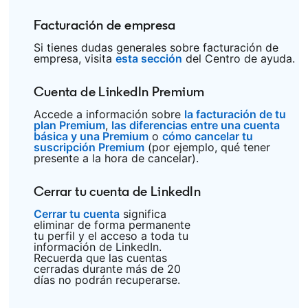
Facturación de empresa
Si tienes dudas generales sobre facturación de
empresa, visita
esta sección
opens in a new tab
del Centro de ayuda.
Cuenta de LinkedIn Premium
Accede a información sobre
la facturación de tu
plan Premium
opens in a new tab
,
las diferencias entre una cuenta
básica y una Premium
opens in a new tab
o
cómo cancelar tu
suscripción Premium
opens in a new tab
(por ejemplo, qué tener
presente a la hora de cancelar).
Cerrar tu cuenta de LinkedIn
Cerrar tu cuenta
opens in a new tab
significa
eliminar de forma permanente
tu perfil y el acceso a toda tu
información de LinkedIn.
Recuerda que las cuentas
cerradas durante más de 20
días no podrán recuperarse.