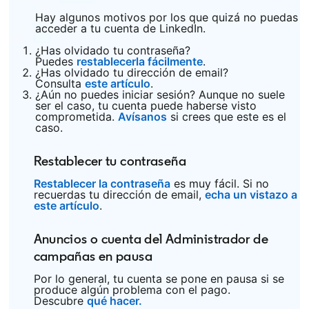
Hay algunos motivos por los que quizá no puedas
acceder a tu cuenta de LinkedIn.
¿Has olvidado tu contraseña?
Puedes
restablecerla fácilmente
opens in a new tab
.
¿Has olvidado tu dirección de email?
Consulta
este artículo
opens in a new tab
.
¿Aún no puedes iniciar sesión? Aunque no suele
ser el caso, tu cuenta puede haberse visto
comprometida.
Avísanos
opens in a new tab
si crees que este es el
caso.
Restablecer tu contraseña
Restablecer la contraseña
opens in a new tab
es muy fácil. Si no
recuerdas tu dirección de email,
echa un vistazo a
este artículo
opens in a new tab
.
Anuncios o cuenta del Administrador de
campañas en pausa
Por lo general, tu cuenta se pone en pausa si se
produce algún problema con el pago.
Descubre
qué hacer.
opens in a new tab