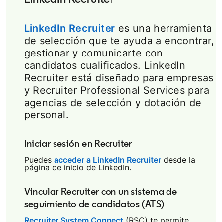
LinkedIn Recruiter
es una herramienta
de selección que te ayuda a encontrar,
gestionar y comunicarte con
candidatos cualificados. LinkedIn
Recruiter está diseñado para empresas
y Recruiter Professional Services para
agencias de selección y dotación de
personal.
Iniciar sesión en Recruiter
Puedes
acceder a LinkedIn Recruiter
opens in a new 
desde la
página de inicio de LinkedIn.
Vincular Recruiter con un sistema de
seguimiento de candidatos (ATS)
Recruiter System Connect
opens in a new tab
(RSC) te permite