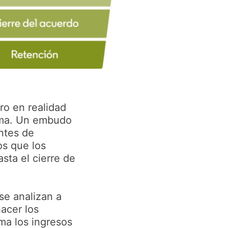
o en realidad
orma. Un embudo
antes de
os que los
sta el cierre de
se analizan a
hacer los
ma los ingresos