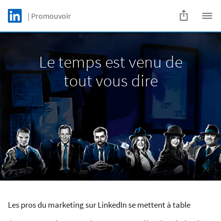
Skip to main content
LinkedIn Logo
| Promouvoir
C
Le temps est venu de
tout vous dire
Les pros du marketing sur LinkedIn se mettent à table