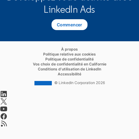
LinkedIn Ads
Commencer
opens in a new tab
opens in a new tab
À propos
opens in a new tab
Politique relative aux cookies
opens in a new tab
Politique de confidentialité
opens in a new ta
Vos choix de confidentialité en Californie
opens in a new tab
Conditions d’utilisation de LinkedIn
opens in a new tab
Accessibilité
© LinkedIn Corporation 2026
opens in a new tab
opens in a new tab
opens in a new tab
opens in a new tab
opens in a new tab