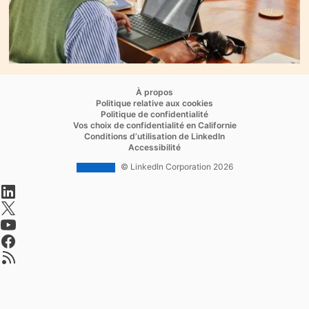
opens in a new tab
À propos
opens in a new tab
Politique relative aux cookies
opens in a new tab
Politique de confidentialité
opens in a new ta
Vos choix de confidentialité en Californie
opens in a new tab
Conditions d’utilisation de LinkedIn
opens in a new tab
Accessibilité
© LinkedIn Corporation 2026
opens in a new tab
opens in a new tab
opens in a new tab
opens in a new tab
opens in a new tab