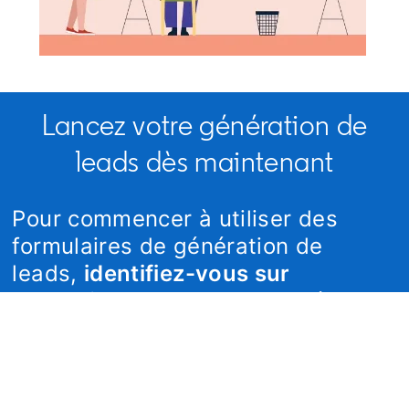
Lancez votre génération de
leads dès maintenant
Pour commencer à utiliser des
formulaires de génération de
leads,
identifiez-vous sur
Campaign Manager
opens in a new t
, puis créez
une campagne Sponsored Content.
dism
Accédez à Campaign Manager
opens in a new tab