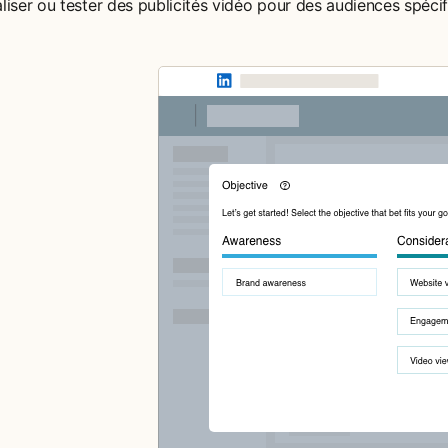
w tab
iser ou tester des publicités vidéo pour des audiences spécifi