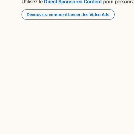
Utilisez le
Direct Sponsored Content
opens in a ne
pour personnal
Découvrez comment lancer des Video Ads
opens in a new tab