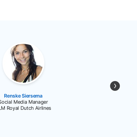
Renske Siersema
opens in a new tab
Social Media Manager
LM Royal Dutch Airlines