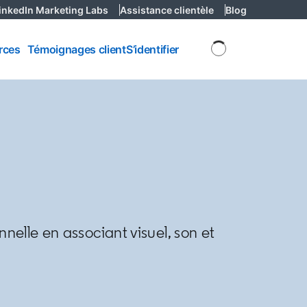
inkedIn Marketing Labs
opens in a new tab
Assistance clientèle
opens in a new tab
Blog
opens in a n
rces
rces
Témoignages client
S’identifier
elle en associant visuel, son et