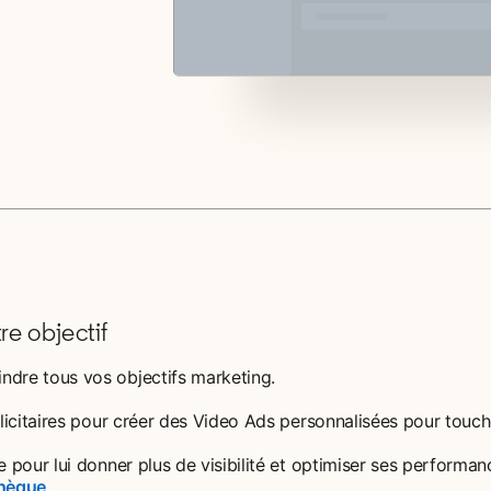
e objectif
dre tous vos objectifs marketing.
licitaires pour créer des Video Ads personnalisées pour touch
pour lui donner plus de visibilité et optimiser ses performa
thèque
opens in a new tab
.