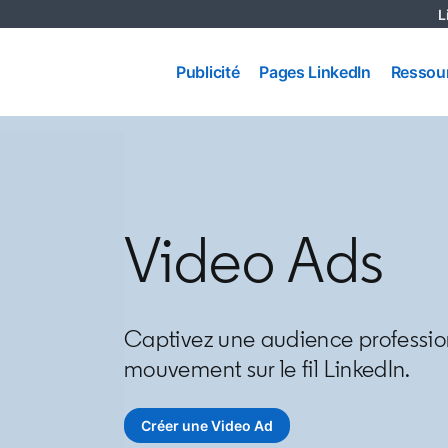
L
Pages
Publicité
Ressou
Publicité
Pages LinkedIn
Ressou
LinkedIn
Video Ads
Captivez une audience professionn
mouvement sur le fil LinkedIn.
Créer une Video Ad
opens in a new tab