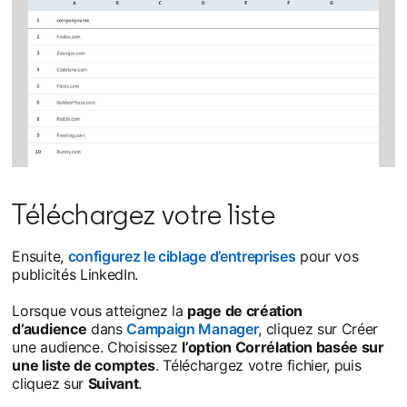
Téléchargez votre liste
Ensuite,
configurez le ciblage d’entreprises
opens in a new 
pour vos
publicités LinkedIn.
Lorsque vous atteignez la
page de création
d’audience
dans
Campaign Manager
opens in a new tab
, cliquez sur Créer
une audience. Choisissez
l’option Corrélation basée sur
une liste de comptes
. Téléchargez votre fichier, puis
cliquez sur
Suivant
.