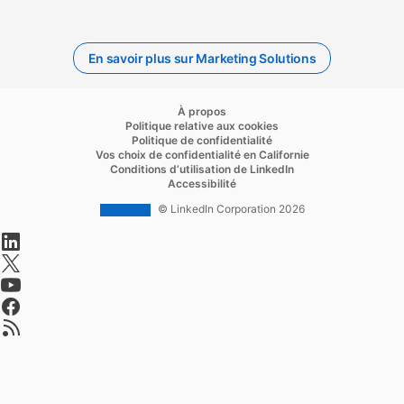
En savoir plus sur Marketing Solutions
opens in a new tab
À propos
opens in a new tab
Politique relative aux cookies
opens in a new tab
Politique de confidentialité
opens in a new ta
Vos choix de confidentialité en Californie
opens in a new tab
Conditions d’utilisation de LinkedIn
opens in a new tab
Accessibilité
© LinkedIn Corporation 2026
opens in a new tab
opens in a new tab
opens in a new tab
opens in a new tab
opens in a new tab