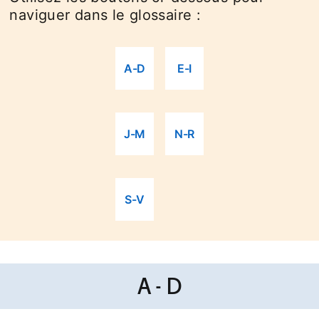
naviguer dans le glossaire :
A-D
E-I
J-M
N-R
S-V
A - D