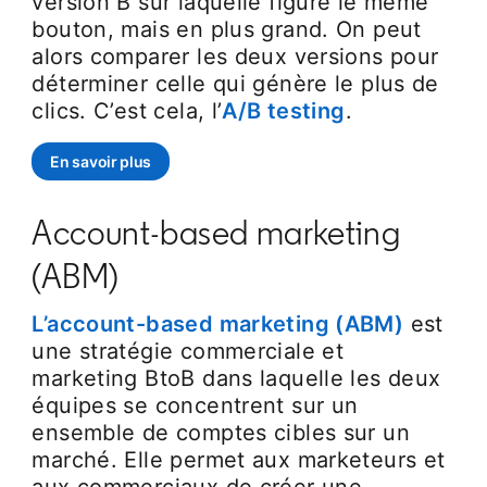
version B sur laquelle figure le même
bouton, mais en plus grand. On peut
alors comparer les deux versions pour
déterminer celle qui génère le plus de
clics. C’est cela, l’
A/B testing
opens in a n
.
En savoir plus
Account-based marketing
(ABM)
L’account-based marketing (ABM)
opens i
est
une stratégie commerciale et
marketing BtoB dans laquelle les deux
équipes se concentrent sur un
ensemble de comptes cibles sur un
marché. Elle permet aux marketeurs et