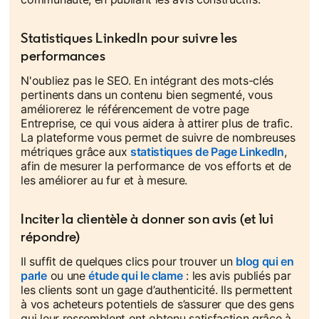
Statistiques LinkedIn pour suivre les
performances
N'oubliez pas le SEO. En intégrant des mots-clés
pertinents dans un contenu bien segmenté, vous
améliorerez le référencement de votre page
Entreprise, ce qui vous aidera à attirer plus de trafic.
La plateforme vous permet de suivre de nombreuses
métriques grâce aux
statistiques de Page LinkedIn
,
afin de mesurer la performance de vos efforts et de
les améliorer au fur et à mesure.
Inciter la clientèle à donner son avis (et lui
répondre)
Il suffit de quelques clics pour trouver un
blog qui en
parle
opens in a new tab
ou une
étude qui le clame
opens in a new tab
: les avis publiés par
les clients sont un gage d’authenticité. Ils permettent
à vos acheteurs potentiels de s’assurer que des gens
qui leur ressemblent ont obtenu satisfaction grâce à