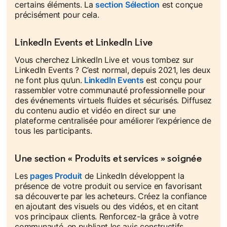
certains éléments. La
section Sélection
opens in a new ta
est conçue
précisément pour cela.
LinkedIn Events et LinkedIn Live
Vous cherchez LinkedIn Live et vous tombez sur
LinkedIn Events ? C’est normal, depuis 2021, les deux
ne font plus qu’un.
LinkedIn Events
est conçu pour
rassembler votre communauté professionnelle pour
des événements virtuels fluides et sécurisés. Diffusez
du contenu audio et vidéo en direct sur une
plateforme centralisée pour améliorer l’expérience de
tous les participants.
Une section « Produits et services » soignée
Les
pages Produit
de LinkedIn développent la
présence de votre produit ou service en favorisant
sa découverte par les acheteurs. Créez la confiance
en ajoutant des visuels ou des vidéos, et en citant
vos principaux clients. Renforcez-la grâce à votre
communauté, en publiant les avis constructifs.