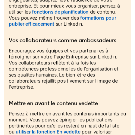
entreprise. Et pour mieux vous organiser, pensez à
utiliser les
fonctions de planification
opens in a new tab
de contenu.
Vous pouvez même trouver des
formations pour
publier efficacement
opens in a new tab
sur LinkedIn.
Vos collaborateurs comme ambassadeurs
Encouragez vos équipes et vos partenaires à
témoigner sur votre Page Entreprise sur LinkedIn.
Vos collaborateurs reflètent à la fois les
compétences professionnelles de l’organisation et
ses qualités humaines. Le bien-être des
collaborateurs rejaillit positivement sur l'image de
l'entreprise.
Mettre en avant le contenu vedette
Pensez à mettre en avant les contenus importants du
moment. Vous pouvez épingler les publications
pertinentes pour qu’elles restent en haut de la liste
ou
utiliser la fonction En vedette
opens in a new tab
pour valoriser