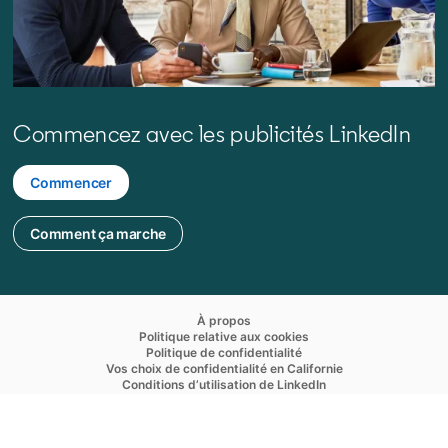
Commencez avec les publicités LinkedIn
Commencer
opens in a new tab
Comment ça marche
opens in a new tab
À propos
opens in a new tab
Politique relative aux cookies
opens in a new tab
Politique de confidentialité
opens in a new ta
Vos choix de confidentialité en Californie
opens in a new tab
Conditions d’utilisation de LinkedIn
opens in a new tab
Accessibilité
© LinkedIn Corporation 2026