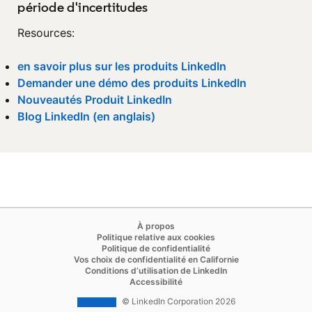
période d'incertitudes
Resources:
en savoir plus sur les produits LinkedIn
Demander une démo des produits LinkedIn
Nouveautés Produit LinkedIn
Blog LinkedIn (en anglais)
opens in a new tab
opens in a new tab
À propos
opens in a new tab
Politique relative aux cookies
opens in a new tab
Politique de confidentialité
opens in a new ta
Vos choix de confidentialité en Californie
opens in a new tab
Conditions d’utilisation de LinkedIn
opens in a new tab
Accessibilité
© LinkedIn Corporation 2026