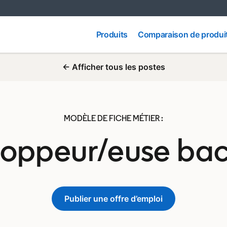
Comparaison
Produits
Produits
Comparaison de produi
de produits
← Afficher tous les postes
MODÈLE DE FICHE MÉTIER :
oppeur/euse ba
Publier une offre d’emploi
opens in a new tab