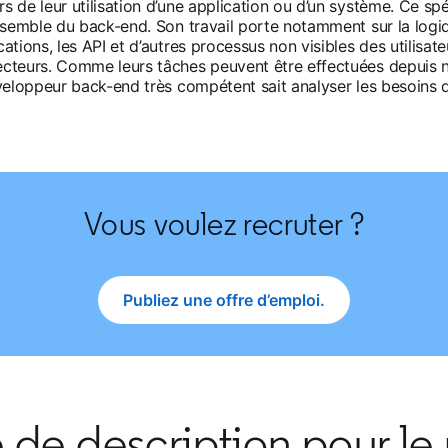
s de leur utilisation d’une application ou d’un système. Ce spé
’ensemble du back-end. Son travail porte notamment sur la logi
cations, les API et d’autres processus non visibles des utilis
secteurs. Comme leurs tâches peuvent être effectuées depuis 
veloppeur back-end très compétent sait analyser les besoins des
Vous voulez recruter ?
Publiez une offre d’emploi.
opens in a new tab
de description pour le