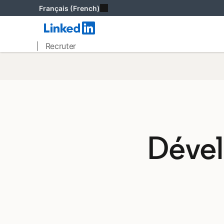
Français (French)
| Recruter
Dével