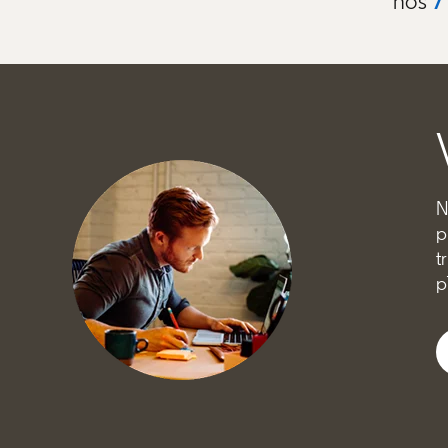
nos
7
N
p
t
p