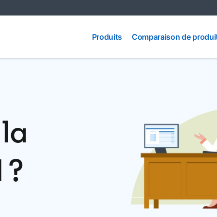
Comparaison
Produits
Produits
Comparaison de produi
de produits
 la
 ?