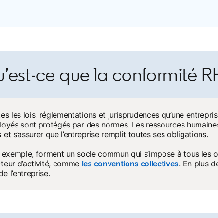
’est-ce que la conformité R
s les lois, réglementations et jurisprudences qu’une entreprise
mployés sont protégés par des normes. Les ressources humaines,
et s’assurer que l’entreprise remplit toutes ses obligations.
ns in a new tab
 exemple, forment un socle commun qui s’impose à tous les o
cteur d’activité, comme
les conventions collectives
opens in a
. En plus d
e l’entreprise.