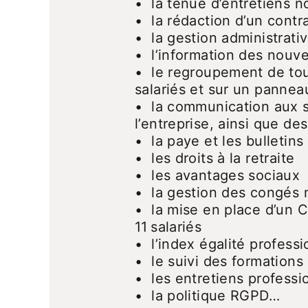
• la tenue d’entretiens n
• la rédaction d’un contr
• la gestion administrativ
• l’information des nouv
• le regroupement de tout
salariés et sur un pannea
• la communication aux sa
l’entreprise, ainsi que d
• la paye et les bulletins
• les droits à la retraite
• les avantages sociaux
• la gestion des congés 
• la mise en place d’un 
11 salariés
• l’index égalité professi
• le suivi des formations
• les entretiens professio
• la politique RGPD…