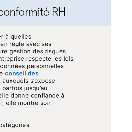
 conformité RH
r à quelles
n en règle avec ses
ure gestion des risques
entreprise respecte les lois
ab
 données personnelles
le
conseil des
es auxquels s’expose
 parfois jusqu’au
 elle donne confiance à
l, elle montre son
catégories.