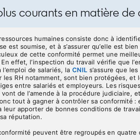
s plus courants en matière de
 ressources humaines consiste donc à identifie
se est soumise, et à s’assurer qu’elle est bie
iculeux de cette conformité permet une meille
En effet, l’inspection du travail vérifie que l’
 l’emploi de salariés, la
CNIL
opens in a new t
s’assure que les
ar les RH notamment, sont bien protégées, et 
new tab
itiges entre salariés et employeurs. Les risqu
vont de l’amende à la procédure judiciaire, et
donc tout à gagner à contrôler sa conformité :
à leur apporter de bonnes conditions de travai
sa réputation.
conformité peuvent être regroupés en quatre 