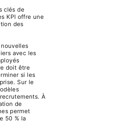
s clés de
s KPI offre une
ation des
 nouvelles
liers avec les
mployés
e doit être
miner si les
prise. Sur le
modèles
 recrutements. À
ation de
ines permet
e 50 % la