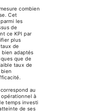
l mesure combien
se. Cet
 parmi les
ssus de
nt ce KPI par
fier plus
 taux de
t bien adaptés
niques que de
faible taux de
 bien
icacité.
i correspond au
 opérationnel à
le temps investi
atteinte de ses