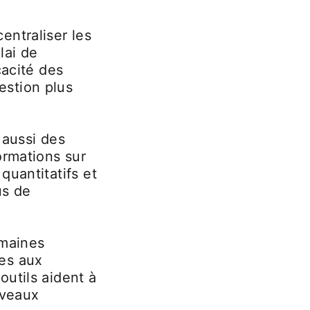
entraliser les
lai de
cacité des
estion plus
 aussi des
ormations sur
quantitatifs et
us de
umaines
es aux
utils aident à
uveaux