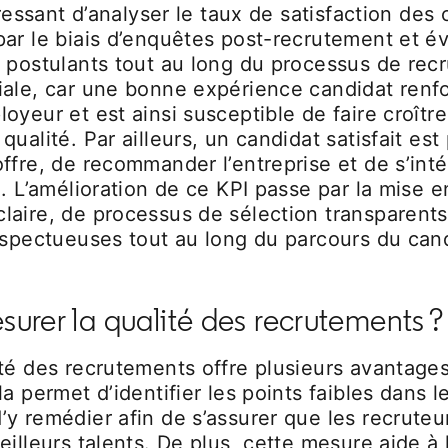
téressant d’analyser le taux de satisfaction des
par le biais d’enquêtes post-recrutement et é
s postulants tout au long du processus de rec
iale, car une bonne expérience candidat renfo
oyeur et est ainsi susceptible de faire croîtr
qualité. Par ailleurs, un candidat satisfait est
ffre, de recommander l’entreprise et de s’int
e. L’amélioration de ce KPI passe par la mise 
laire, de processus de sélection transparents
espectueuses tout au long du parcours du can
urer la qualité des recrutements ?
té des recrutements offre plusieurs avantages
la permet d’identifier les points faibles dans 
y remédier afin de s’assurer que les recruteur
eilleurs talents. De plus, cette mesure aide à l