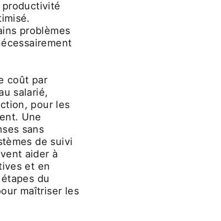
 productivité
timisé.
tains problèmes
 nécessairement
Le coût par
u salarié,
ction, pour les
ment. Une
nses sans
ystèmes de suivi
vent aider à
tives et en
s étapes du
ur maîtriser les