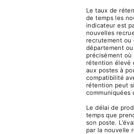
Le taux de réte
de temps les no
indicateur est p
nouvelles recru
recrutement ou 
département ou p
précisément où 
rétention élevé
aux postes à po
compatibilité av
rétention peut si
communiquées ou
Le délai de pro
temps que prend
son poste. L’éva
par la nouvelle 