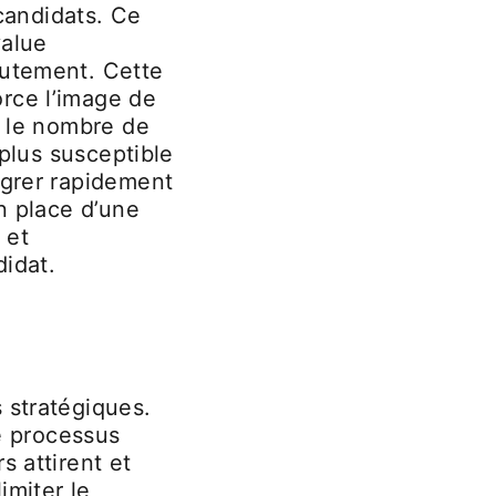
 candidats. Ce
value
rutement. Cette
rce l’image de
e le nombre de
 plus susceptible
égrer rapidement
en place d’une
 et
didat.
 stratégiques.
le processus
s attirent et
imiter le