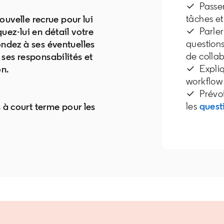
✓ Passer 
tâches et
ouvelle recrue pour lui
✓ Parler
in a new tab
quez-lui en détail votre
questions
ndez à ses éventuelles
de colla
ses responsabilités et
✓ Expliqu
n.
workflow
✓ Prévoi
les
quest
 new tab
 à court terme pour les