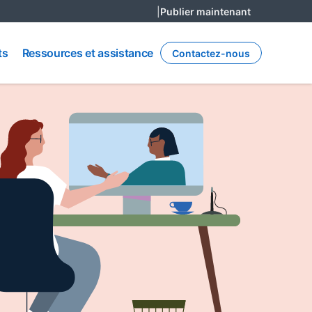
|
Publier maintenant
opens in a n
Ressources
et
ts
Ressources et assistance
Contactez-nous
assistance