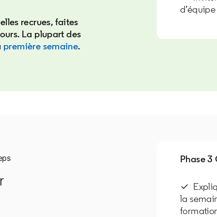
d’équipe
les recrues, faites
ours. La plupart des
a
première semaine
opens in a new tab
.
eps
Phase 3
r
✓ Expliq
la semai
formation