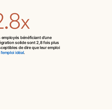
 employés bénéficiant d’une
égration solide sont 2,8 fois plus
ceptibles de dire que leur emploi
t
l’emploi idéal
opens in a new tab
.