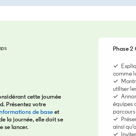
eps
Phase 2
✓ Expliqu
comme la
✓ Montre
utiliser l
✓ Annonc
onsidérant cette journée
équipes c
nd. Présentez votre
parcours 
informations de base
opens in a new tab
et
✓ Présent
de la journée, elle doit se
ainsi qu’
e se lancer.
✓ Invite