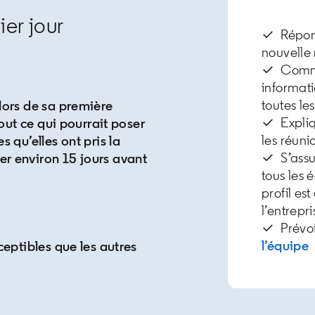
ier jour
✓ Répond
nouvelle
✓ Commun
informati
toutes le
lors de sa première
✓ Expliqu
tout ce qui pourrait poser
les réunio
 qu’elles ont pris la
✓ S’assur
r environ 15 jours avant
tous les 
profil es
l’entrepr
✓ Prévo
l’équipe
o
ceptibles que les autres
ew tab